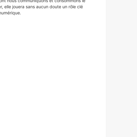
n dont nous communiquons et consommons le
r, elle jouera sans aucun doute un rôle clé
 numérique.