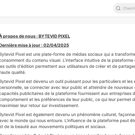
À propos de nous : BYTEVID PIXEL
Dernière mise à jour : 02/04/2025
Bytevid Pixel est une plate-forme de médias sociaux qui a transformé
consomment du contenu visuel. L'interface intuitive de la plateforme et 
les outils d'édition permettent aux utilisateurs de créer et de partag
haute qualité.
Bytevid Pixel est devenu un outil puissant pour les particuliers et les
personnelle, se connecter avec leur public et atteindre de nouveaux cl
capacités publicitaires de la plateforme fournissent aux entreprises 
comportement et les préférences de leur public, ce qui leur permet d
maximiser leur retour sur investissement.
Bytevid Pixel est également devenu un phénomène culturel, façonnan
avec le monde qui nous entoure. L'influence de la plateforme peut ê
et de la beauté aux mouvements politiques et sociaux.