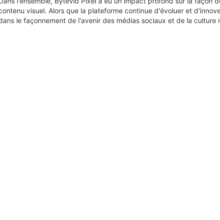
Dans l'ensemble, Bytevid Pixel a eu un impact profond sur la faço
contenu visuel. Alors que la plateforme continue d'évoluer et d'innove
dans le façonnement de l'avenir des médias sociaux et de la culture